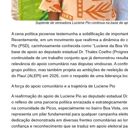
Suplente de vereadora Luciene Pio continua na base de apo
A cena política picoense testemunha a solidificação de important
Recentemente, em um movimento que reafirma a dinâmica do cen
Pio (PSD), carinhosamente conhecida como “Luciene da Boa Vis
base de apoio ao deputado estadual Dr. Thales Coelho (Progressi
continuidade de um trabalho conjunto que já demonstrou resultado
relevância do apoio comunitário nas disputas vindouras. A conf
grupo político, mas também projeta as ambições de reeleição de
do Piauí (ALEPI) em 2026, com o respaldo de uma liderança loca
A força do apoio comunitário e a trajetória de Luciene Pio
A reafirmação do apoio de Luciene Pio ao deputado estadual Dr
o reflexo de uma parceria política enraizada e estrategicamente 
na comunidade de Picos, especialmente no bairro Boa Vista, on
representa um pilar fundamental para qualquer campanha eleitor
dedicação demonstrada em diversas frentes comunitárias ao l
confiança e reconhecimento que se traduz em apoio eleitoral pa