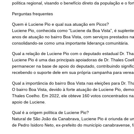
política regional, visando o benefício direto da população e o fo
Perguntas frequentes
Quem é Luciene Pio e qual sua atuação em Picos?
Luciene Pio, conhecida como “Luciene da Boa Vista”, é suplent
anos de atuação no bairro Boa Vista, com serviços prestados n
consolidando-se como uma importante liderança comunitária.
Qual a relação de Luciene Pio com o deputado estadual Dr. Th
Luciene Pio é uma das principais apoiadoras de Dr. Thales Coe
permanecer na base de apoio do deputado, contribuindo signifi
recebendo o suporte dele em sua própria campanha para vere
Qual a importância do bairro Boa Vista nas eleições para Dr. T
O bairro Boa Vista, devido à forte atuação de Luciene Pio, demon
Thales Coelho. Em 2022, ele obteve 160 votos concentrados na
apoio de Luciene.
Qual é a origem política de Luciene Pio?
Natural de São João da Canabrava, Luciene Pio é oriunda de uma
de Pedro Isidoro Neto, ex-prefeito do município canabravense, 