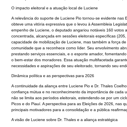
O impacto eleitoral e a atuação local de Luciene
A relevância do suporte de Luciene Pio tornou-se evidente nas 
obteve uma vitória expressiva que o levou à Assembleia Legislat
empenho de Luciene, o deputado angariou notáveis 160 votos a
concentrada, alcançada em sessões eleitorais específicas (205
capacidade de mobilização de Luciene, mas também a força de s
comunidade que a reconhece como líder. Seu envolvimento abr
prestando serviços essenciais, e o esporte amador, fomentando
o bem-estar dos moradores. Essa atuação multifacetada garan
necessidades e aspirações de seu eleitorado, tornando seu end
Dinâmica política e as perspectivas para 2026
A continuidade da aliança entre Luciene Pio e Dr. Thales Coelho
confiança mútua e no reconhecimento da importância de cada um
não se limita aos períodos eleitorais, estendendo-se por um ci
Picos e do Piauí. A perspectiva para as Eleições de 2026, nas q
principais motivadores para a consolidação e a pública reafirma
A visão de Luciene sobre Dr. Thales e a aliança estratégica