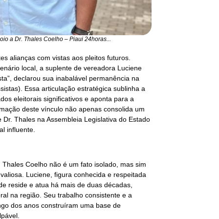
io a Dr. Thales Coelho – Piaui 24horas...
es alianças com vistas aos pleitos futuros.
ário local, a suplente de vereadora Luciene
ta”, declarou sua inabalável permanência na
stas). Essa articulação estratégica sublinha a
s eleitorais significativos e aponta para a
irmação deste vínculo não apenas consolida um
 Dr. Thales na Assembleia Legislativa do Estado
l influente.
. Thales Coelho não é um fato isolado, mas sim
valiosa. Luciene, figura conhecida e respeitada
de reside e atua há mais de duas décadas,
al na região. Seu trabalho consistente e a
ongo dos anos construíram uma base de
lpável.