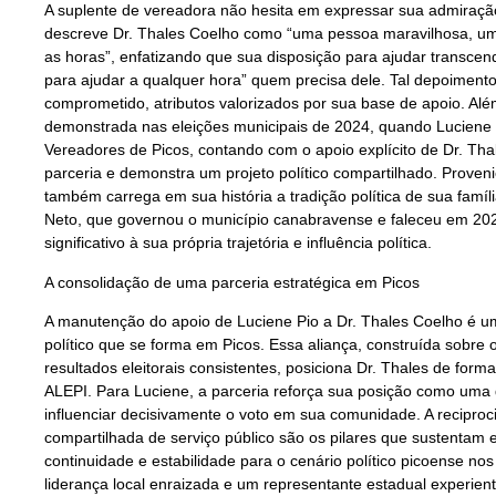
A suplente de vereadora não hesita em expressar sua admiração
descreve Dr. Thales Coelho como “uma pessoa maravilhosa, um
as horas”, enfatizando que sua disposição para ajudar transce
para ajudar a qualquer hora” quem precisa dele. Tal depoimento
comprometido, atributos valorizados por sua base de apoio. Além
demonstrada nas eleições municipais de 2024, quando Luciene
Vereadores de Picos, contando com o apoio explícito de Dr. Thal
parceria e demonstra um projeto político compartilhado. Prove
também carrega em sua história a tradição política de sua famíl
Neto, que governou o município canabravense e faleceu em 202
significativo à sua própria trajetória e influência política.
A consolidação de uma parceria estratégica em Picos
A manutenção do apoio de Luciene Pio a Dr. Thales Coelho é um
político que se forma em Picos. Essa aliança, construída sobre 
resultados eleitorais consistentes, posiciona Dr. Thales de forma
ALEPI. Para Luciene, a parceria reforça sua posição como uma d
influenciar decisivamente o voto em sua comunidade. A recipro
compartilhada de serviço público são os pilares que sustentam 
continuidade e estabilidade para o cenário político picoense n
liderança local enraizada e um representante estadual experien