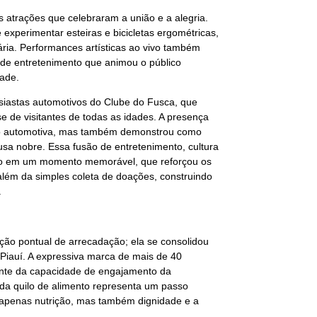
as atrações que celebraram a união e a alegria.
xperimentar esteiras e bicicletas ergométricas,
ria. Performances artísticas ao vivo também
 de entretenimento que animou o público
dade.
usiastas automotivos do Clube do Fusca, que
se de visitantes de todas as idades. A presença
xão automotiva, mas também demonstrou como
sa nobre. Essa fusão de entretenimento, cultura
eio em um momento memorável, que reforçou os
além da simples coleta de doações, construindo
.
ão pontual de arrecadação; ela se consolidou
iauí. A expressiva marca de mais de 40
ente da capacidade de engajamento da
ada quilo de alimento representa um passo
o apenas nutrição, mas também dignidade e a