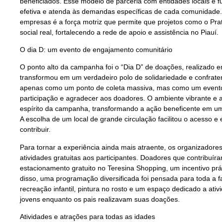
beneficiados. Esse modelo de parceria com entidades locais é 
efetiva e atenda às demandas específicas de cada comunidade.
empresas é a força motriz que permite que projetos como o P
social real, fortalecendo a rede de apoio e assistência no Piauí.
O dia D: um evento de engajamento comunitário
O ponto alto da campanha foi o “Dia D” de doações, realizado 
transformou em um verdadeiro polo de solidariedade e confrater
apenas como um ponto de coleta massiva, mas como um evento 
participação e agradecer aos doadores. O ambiente vibrante e ac
espírito da campanha, transformando a ação beneficente em uma
A escolha de um local de grande circulação facilitou o acesso 
contribuir.
Para tornar a experiência ainda mais atraente, os organizadore
atividades gratuitas aos participantes. Doadores que contribuír
estacionamento gratuito no Teresina Shopping, um incentivo práti
disso, uma programação diversificada foi pensada para toda a f
recreação infantil, pintura no rosto e um espaço dedicado a ativ
jovens enquanto os pais realizavam suas doações.
Atividades e atrações para todas as idades