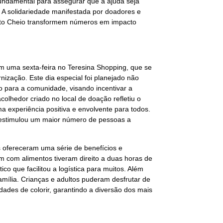
fundamental para assegurar que a ajuda seja
 A solidariedade manifestada por doadores e
rato Cheio transformem números em impacto
em uma sexta-feira no Teresina Shopping, que se
nização. Este dia especial foi planejado não
para a comunidade, visando incentivar a
olhedor criado no local de doação refletiu o
 experiência positiva e envolvente para todos.
e estimulou um maior número de pessoas a
s ofereceram uma série de benefícios e
am com alimentos tiveram direito a duas horas de
co que facilitou a logística para muitos. Além
amília. Crianças e adultos puderam desfrutar de
idades de colorir, garantindo a diversão dos mais