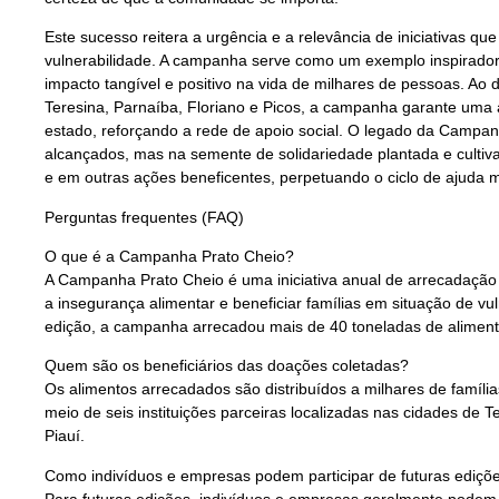
Este sucesso reitera a urgência e a relevância de iniciativas q
vulnerabilidade. A campanha serve como um exemplo inspirado
impacto tangível e positivo na vida de milhares de pessoas. Ao d
Teresina, Parnaíba, Floriano e Picos, a campanha garante uma 
estado, reforçando a rede de apoio social. O legado da Campa
alcançados, mas na semente de solidariedade plantada e cultiva
e em outras ações beneficentes, perpetuando o ciclo de ajuda m
Perguntas frequentes (FAQ)
O que é a Campanha Prato Cheio?
A Campanha Prato Cheio é uma iniciativa anual de arrecadação 
a insegurança alimentar e beneficiar famílias em situação de vul
edição, a campanha arrecadou mais de 40 toneladas de aliment
Quem são os beneficiários das doações coletadas?
Os alimentos arrecadados são distribuídos a milhares de família
meio de seis instituições parceiras localizadas nas cidades de T
Piauí.
Como indivíduos e empresas podem participar de futuras ediç
Para futuras edições, indivíduos e empresas geralmente podem 