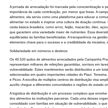
A jornada de arrecadação foi marcada pela conscientização e pe
importância de cada contribuição, por menor que fosse. A camp
alimentos; ela serviu como uma plataforma para educar a comu
alimentar no estado e inspirar uma cultura de doação contínua. 
cesta básica brasileira, como arroz, feijão, macarrão, óleo, açú
que garantem uma variedade maior de nutrientes. Essa diversida
equilibradas às famílias beneficiadas. A transparência na gestã
elementos chave para o sucesso e a credibilidade da iniciativa, 
Solidariedade em números e destinos
Os 40.520 quilos de alimentos arrecadados pela Campanha Pra
representam milhares de refeições garantidas, sorrisos em lar
vulnerabilidade. Estes mantimentos serão distribuídos a um tota
selecionadas em quatro importantes cidades do Piauí: Teresina, 
e Picos. A escolha de múltiplos centros de distribuição visa am
auxílio chegue a diferentes comunidades e regiões do estado 
A logística de distribuição é um processo complexo que envolve
dos alimentos às instituições parceiras. Cada uma dessas organ
consolidado com famílias em situação de vulnerabilidade, o qu