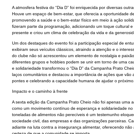
A atmosfera festiva do “Dia D” foi enriquecida por diversas outr
Houve um espaço de bem-estar, que oferecia a oportunidade de e
promovendo a saúde e o bem-estar físico em meio à ação solidá
fizeram parte da programação, adicionando um toque cultural e
presente e criou um clima de celebração da vida e da generosi
Um dos destaques do evento foi a participação especial de ent
exibiram seus veículos clássicos, atraindo a atenção e o interes
do clube não só acrescentou um elemento de nostalgia e pai
diferentes grupos e hobbies podem se unir em torno de uma cau
e solidariedade transformou o “Dia D” da Campanha Prato Ch
laços comunitários e destacou a importância de ações que vão 
pontes e celebrando a capacidade humana de ajudar o próximo
Impacto e o caminho à frente
A sexta edição da Campanha Prato Cheio não foi apenas uma aç
como um movimento contínuo de esperança e solidariedade no P
toneladas de alimentos não perecíveis é um testemunho eloqu
sociedade civil, das empresas e das organizações parceiras. C
adiante na luta contra a insegurança alimentar, oferecendo nã
certeza de que a comunidade se importa.