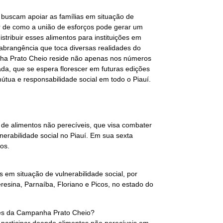
ue buscam apoiar as famílias em situação de
r de como a união de esforços pode gerar um
istribuir esses alimentos para instituições em
abrangência que toca diversas realidades do
nha Prato Cheio reside não apenas nos números
da, que se espera florescer em futuras edições
útua e responsabilidade social em todo o Piauí.
de alimentos não perecíveis, que visa combater
nerabilidade social no Piauí. Em sua sexta
os.
s em situação de vulnerabilidade social, por
eresina, Parnaíba, Floriano e Picos, no estado do
ões da Campanha Prato Cheio?
participar doando alimentos não perecíveis em