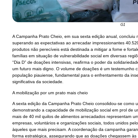
G1
A Campanha Prato Cheio, em sua sexta edição anual, concluiu 
superando as expectativas ao arrecadar impressionantes 40.520
produtos não perecíveis está destinada a mitigar a fome e forta
famílias em situação de vulnerabilidade social em diversas regiõ
“Dia D” de doações intensivas, reafirma o poder da solidarieda
um futuro mais digno. O volume de doações é um testemunho c
população piauiense, fundamental para o enfrentamento da ins
significativa da sociedade.
A mobilização por um prato mais cheio
A sexta edição da Campanha Prato Cheio consolidou-se como um 
demonstrando a capacidade de mobilização social em prol de um
mais de 40 mil quilos de alimentos arrecadados representam um
empresas, voluntários e organizações sociais, todos unidos pel
àqueles que mais precisam. A coordenação da campanha garant
forma estratégica, assegurando que as doações chegassem às 