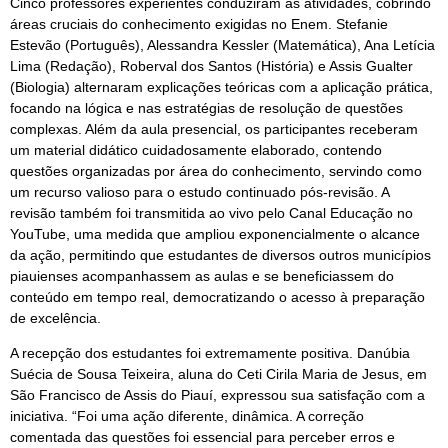
Cinco professores experientes conduziram as atividades, cobrindo
áreas cruciais do conhecimento exigidas no Enem. Stefanie
Estevão (Português), Alessandra Kessler (Matemática), Ana Letícia
Lima (Redação), Roberval dos Santos (História) e Assis Gualter
(Biologia) alternaram explicações teóricas com a aplicação prática,
focando na lógica e nas estratégias de resolução de questões
complexas. Além da aula presencial, os participantes receberam
um material didático cuidadosamente elaborado, contendo
questões organizadas por área do conhecimento, servindo como
um recurso valioso para o estudo continuado pós-revisão. A
revisão também foi transmitida ao vivo pelo Canal Educação no
YouTube, uma medida que ampliou exponencialmente o alcance
da ação, permitindo que estudantes de diversos outros municípios
piauienses acompanhassem as aulas e se beneficiassem do
conteúdo em tempo real, democratizando o acesso à preparação
de excelência.
A recepção dos estudantes foi extremamente positiva. Danúbia
Suécia de Sousa Teixeira, aluna do Ceti Cirila Maria de Jesus, em
São Francisco de Assis do Piauí, expressou sua satisfação com a
iniciativa. “Foi uma ação diferente, dinâmica. A correção
comentada das questões foi essencial para perceber erros e