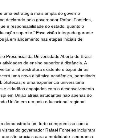
de uma estratégia mais ampla do governo
rme declarado pelo governador Rafael Fonteles,
ue é responsabilidade do estado, quanto o
ducação superior.” Essa visão integrada garante
s já em andamento nas etapas iniciais de
oio Presencial da Universidade Aberta do Brasil
 atividades de ensino superior à distância. A
eitar a infraestrutura existente e expandir as
erecerá uma nova dinâmica acadêmica, permitindo
bibliotecas, e uma experiência universitária
ados e cidadãos engajados com o desenvolvimento
espi em União atraia estudantes não apenas do
ando União em um polo educacional regional.
tem demonstrado um forte compromisso com a
s visitas do governador Rafael Fonteles incluíram
, que são cruciais para a mobilidade, segurança