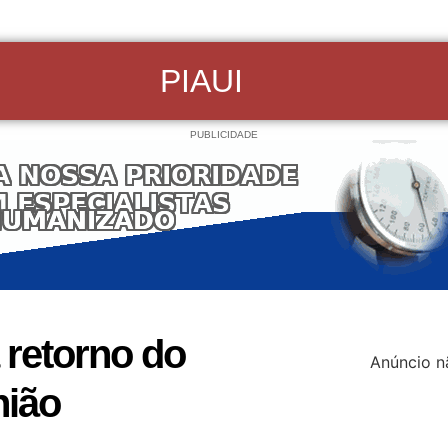
PIAUI
PUBLICIDADE
 retorno do
Anúncio n
nião