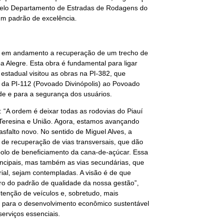
s pelo Departamento de Estradas de Rodagens do
um padrão de excelência.
tá em andamento a recuperação de um trecho de
 Alegre. Esta obra é fundamental para ligar
estadual visitou as obras na PI-382, que
da PI-112 (Povoado Divinópolis) ao Povoado
ade e para a segurança dos usuários.
: “A ordem é deixar todas as rodovias do Piauí
e Teresina e União. Agora, estamos avançando
sfalto novo. No sentido de Miguel Alves, a
 de recuperação de vias transversais, que dão
polo de beneficiamento da cana-de-açúcar. Essa
ncipais, mas também as vias secundárias, que
rial, sejam contempladas. A visão é de que
tro do padrão de qualidade da nossa gestão”,
utenção de veículos e, sobretudo, mais
r para o desenvolvimento econômico sustentável
serviços essenciais.