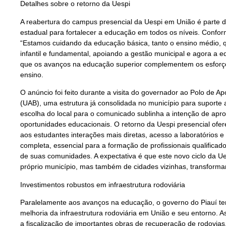
Detalhes sobre o retorno da Uespi
A reabertura do campus presencial da Uespi em União é parte 
estadual para fortalecer a educação em todos os níveis. Confo
“Estamos cuidando da educação básica, tanto o ensino médio, q
infantil e fundamental, apoiando a gestão municipal e agora a e
que os avanços na educação superior complementem os esforço
ensino.
O anúncio foi feito durante a visita do governador ao Polo de Ap
(UAB), uma estrutura já consolidada no município para suporte a
escolha do local para o comunicado sublinha a intenção de aprov
oportunidades educacionais. O retorno da Uespi presencial of
aos estudantes interações mais diretas, acesso a laboratórios e 
completa, essencial para a formação de profissionais qualific
de suas comunidades. A expectativa é que este novo ciclo da U
próprio município, mas também de cidades vizinhas, transform
Investimentos robustos em infraestrutura rodoviária
Paralelamente aos avanços na educação, o governo do Piauí 
melhoria da infraestrutura rodoviária em União e seu entorno. A
a fiscalização de importantes obras de recuperação de rodovias