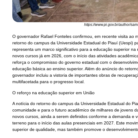
https://www.pi.gov.br/author/sa
O governador Rafael Fonteles confirmou, em recente visita ao m
retorno do campus da Universidade Estadual do Piauí (Uespi) par
representa um marco significativo para a educação superior na 
novos cursos já em 2026, com o início das atividades acadêmic
reforça o compromisso do governo estadual com o desenvolvime
educação básica ao ensino superior. Além do anúncio do retor
governador incluiu a vistoria de importantes obras de recuper
multifacetada para o progresso local.
O reforço na educação superior em União
A notícia do retorno do campus da Universidade Estadual do Pia
comunidade e para o futuro acadêmico de milhares de jovens da 
novos cursos, ainda a serem definidos conforme a demanda e v
terreno para o início das aulas presenciais em 2027. Este mov
superior de qualidade, mas também promove o desenvolvimento