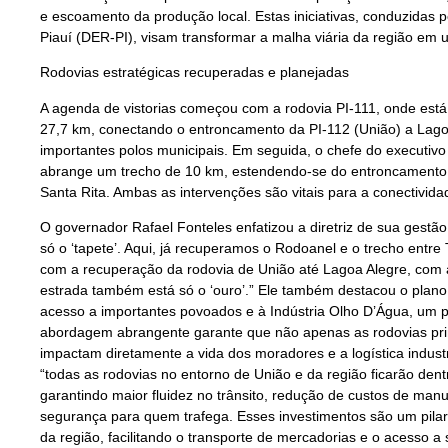
e escoamento da produção local. Estas iniciativas, conduzida
Piauí (DER-PI), visam transformar a malha viária da região em 
Rodovias estratégicas recuperadas e planejadas
A agenda de vistorias começou com a rodovia PI-111, onde es
27,7 km, conectando o entroncamento da PI-112 (União) a Lagoa
importantes polos municipais. Em seguida, o chefe do executivo 
abrange um trecho de 10 km, estendendo-se do entroncamento 
Santa Rita. Ambas as intervenções são vitais para a conectivid
O governador Rafael Fonteles enfatizou a diretriz de sua gestão
só o ‘tapete’. Aqui, já recuperamos o Rodoanel e o trecho entr
com a recuperação da rodovia de União até Lagoa Alegre, com a
estrada também está só o ‘ouro’.” Ele também destacou o plano
acesso a importantes povoados e à Indústria Olho D’Água, um 
abordagem abrangente garante que não apenas as rodovias pri
impactam diretamente a vida dos moradores e a logística indust
“todas as rodovias no entorno de União e da região ficarão den
garantindo maior fluidez no trânsito, redução de custos de man
segurança para quem trafega. Esses investimentos são um pila
da região, facilitando o transporte de mercadorias e o acesso a 