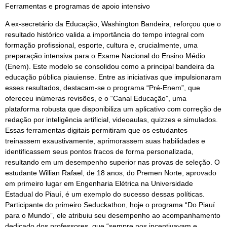
Ferramentas e programas de apoio intensivo
A ex-secretário da Educação, Washington Bandeira, reforçou que o
resultado histórico valida a importância do tempo integral com
formação profissional, esporte, cultura e, crucialmente, uma
preparação intensiva para o Exame Nacional do Ensino Médio
(Enem). Este modelo se consolidou como a principal bandeira da
educação pública piauiense. Entre as iniciativas que impulsionaram
esses resultados, destacam-se o programa “Pré-Enem”, que
ofereceu inúmeras revisões, e o “Canal Educação”, uma
plataforma robusta que disponibiliza um aplicativo com correção de
redação por inteligência artificial, videoaulas, quizzes e simulados.
Essas ferramentas digitais permitiram que os estudantes
treinassem exaustivamente, aprimorassem suas habilidades e
identificassem seus pontos fracos de forma personalizada,
resultando em um desempenho superior nas provas de seleção. O
estudante Willian Rafael, de 18 anos, do Premen Norte, aprovado
em primeiro lugar em Engenharia Elétrica na Universidade
Estadual do Piauí, é um exemplo do sucesso dessas políticas.
Participante do primeiro Seduckathon, hoje o programa “Do Piauí
para o Mundo”, ele atribuiu seu desempenho ao acompanhamento
dedicado dos professores, que “sempre nos incentivavam e