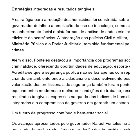
Estratégias integradas e resultados tangíveis
A estratégia para a redução dos homicídios foi construída sobre 
governador detalhou a ampliação do uso de tecnologia, como 
reconhecimento facial e plataformas de análise de dados crimi
eficiente às ocorrências. A integração das polícias Civil e Mili
Ministério Público e o Poder Judiciário, tem sido fundamental p
crimes.
Além disso, Fonteles destacou a importância dos programas soc
criminalidade, oferecendo oportunidades de educação, esporte e
Acredita-se que a segurança pública não se faz apenas com re
criando um ambiente onde a cidadania e o desenvolvimento pess
valorização dos profissionais de segurança também foram pont
equipamentos modernos e melhores condições de trabalho, resu
resultados tangíveis, expressos na queda dos índices de homic
integradas e o compromisso do governo em garantir um estado 
Um futuro de progresso contínuo e bem-estar social
Os avanços apresentados pelo governador Rafael Fonteles na ab
qualidade da malha rodoviária e na redução dos homicídios, sol