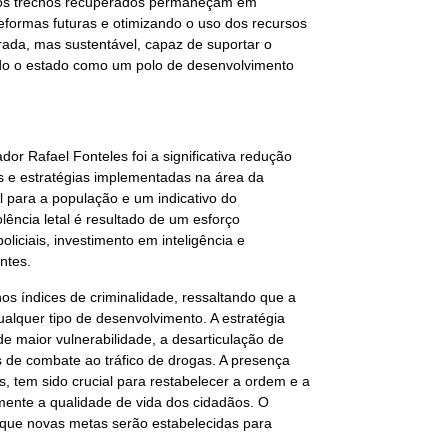
e os trechos recuperados permaneçam em
formas futuras e otimizando o uso dos recursos
rada, mas sustentável, capaz de suportar o
do o estado como um polo de desenvolvimento
r Rafael Fonteles foi a significativa redução
s e estratégias implementadas na área da
l para a população e um indicativo do
olência letal é resultado de um esforço
liciais, investimento em inteligência e
ntes.
s índices de criminalidade, ressaltando que a
alquer tipo de desenvolvimento. A estratégia
e maior vulnerabilidade, a desarticulação de
s de combate ao tráfico de drogas. A presença
s, tem sido crucial para restabelecer a ordem e a
ente a qualidade de vida dos cidadãos. O
e que novas metas serão estabelecidas para