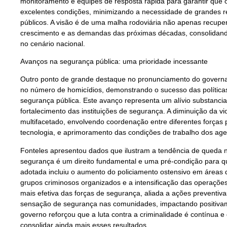
monitoramento e equipes de resposta rápida para garantir qu
excelentes condições, minimizando a necessidade de grandes re
públicos. A visão é de uma malha rodoviária não apenas recupe
crescimento e as demandas das próximas décadas, consolidan
no cenário nacional.
Avanços na segurança pública: uma prioridade incessante
Outro ponto de grande destaque no pronunciamento do governado
no número de homicídios, demonstrando o sucesso das política
segurança pública. Este avanço representa um alívio substancia
fortalecimento das instituições de segurança. A diminuição da vi
multifacetado, envolvendo coordenação entre diferentes forças po
tecnologia, e aprimoramento das condições de trabalho dos age
Fonteles apresentou dados que ilustram a tendência de queda no
segurança é um direito fundamental e uma pré-condição para qu
adotada incluiu o aumento do policiamento ostensivo em áreas d
grupos criminosos organizados e a intensificação das operaçõe
mais efetiva das forças de segurança, aliada a ações preventiva
sensação de segurança nas comunidades, impactando positivam
governo reforçou que a luta contra a criminalidade é contínua 
consolidar ainda mais esses resultados.