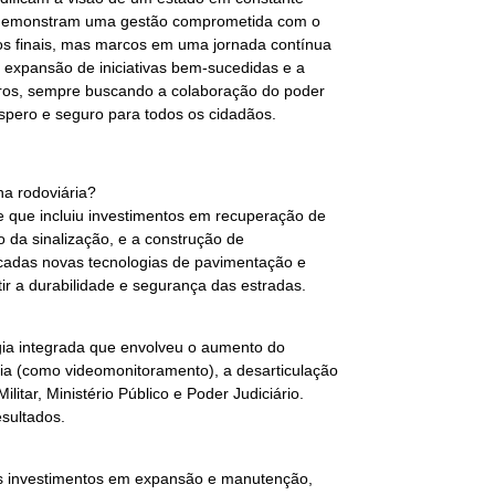
ca demonstram uma gestão comprometida com o
os finais, mas marcos em uma jornada contínua
expansão de iniciativas bem-sucedidas e a
turos, sempre buscando a colaboração do poder
róspero e seguro para todos os cidadãos.
ha rodoviária?
e que incluiu investimentos em recuperação de
 da sinalização, e a construção de
licadas novas tecnologias de pavimentação e
r a durabilidade e segurança das estradas.
gia integrada que envolveu o aumento do
ogia (como videomonitoramento), a desarticulação
litar, Ministério Público e Poder Judiciário.
sultados.
aos investimentos em expansão e manutenção,