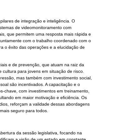
pilares de integração e inteligência. O
sistemas de videomonitoramento com
nais, que permitem uma resposta mais rápida e
tar, juntamente com o trabalho coordenado com o
ara o êxito das operações e a elucidação de
iais e de prevenção, que atuam na raiz da
 cultura para jovens em situação de risco.
pressão, mas também com investimento social,
oal são incentivados. A capacitação e o
os-chave, com investimentos em treinamento,
ltando em maior motivação e eficiência. Os
ídios, reforçam a validade dessas abordagens
mais seguro para todos.
ertura da sessão legislativa, focando na
idificam a visão de um estado em constante