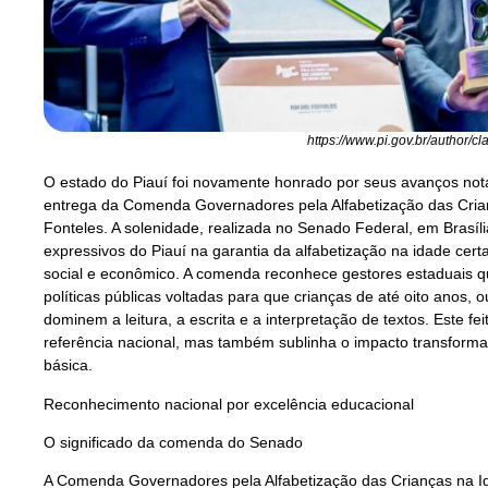
https://www.pi.gov.br/author/c
O estado do Piauí foi novamente honrado por seus avanços not
entrega da Comenda Governadores pela Alfabetização das Cria
Fonteles. A solenidade, realizada no Senado Federal, em Brasíl
expressivos do Piauí na garantia da alfabetização na idade cer
social e econômico. A comenda reconhece gestores estaduais 
políticas públicas voltadas para que crianças de até oito anos, 
dominem a leitura, a escrita e a interpretação de textos. Este f
referência nacional, mas também sublinha o impacto transform
básica.
Reconhecimento nacional por excelência educacional
O significado da comenda do Senado
A Comenda Governadores pela Alfabetização das Crianças na Id