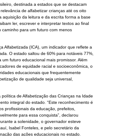
sileiro, destinada a estados que se destacam
elevância de alfabetizar crianças até os oito
 aquisição da leitura e da escrita forma a base
bam ler, escrever e interpretar textos ao final
um caminho para um futuro com menos
 Alfabetizada (ICA), um indicador que reflete a
uada. O estado saltou de 60% para notáveis 77%,
 um futuro educacional mais promissor. Além
dicadores de equidade racial e socioeconômica, o
paridades educacionais que frequentemente
betização de qualidade seja universal,
 política de Alfabetização das Crianças na Idade
ento integral do estado. “Este reconhecimento é
s profissionais da educação, prefeitos,
avelmente para essa conquista”, declarou
 Durante a solenidade, o governador esteve
í, Isabel Fonteles, e pelo secretário da
enação das ações educacionais no estado.