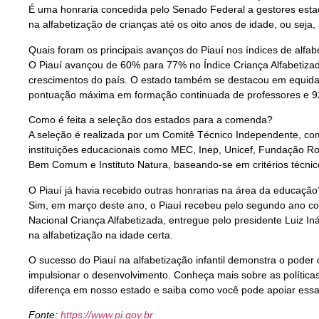
É uma honraria concedida pelo Senado Federal a gestores estad
na alfabetização de crianças até os oito anos de idade, ou seja,
Quais foram os principais avanços do Piauí nos índices de alfab
O Piauí avançou de 60% para 77% no Índice Criança Alfabetizad
crescimentos do país. O estado também se destacou em equidad
pontuação máxima em formação continuada de professores e 92%
Como é feita a seleção dos estados para a comenda?
A seleção é realizada por um Comitê Técnico Independente, co
instituições educacionais como MEC, Inep, Unicef, Fundação 
Bem Comum e Instituto Natura, baseando-se em critérios técnic
O Piauí já havia recebido outras honrarias na área da educação
Sim, em março deste ano, o Piauí recebeu pelo segundo ano c
Nacional Criança Alfabetizada, entregue pelo presidente Luiz Iná
na alfabetização na idade certa.
O sucesso do Piauí na alfabetização infantil demonstra o poder
impulsionar o desenvolvimento. Conheça mais sobre as polític
diferença em nosso estado e saiba como você pode apoiar essa
Fonte:
https://www.pi.gov.br