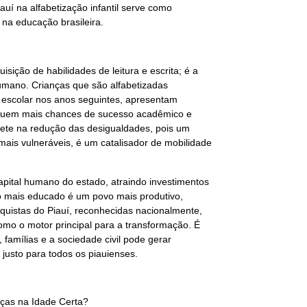
auí na alfabetização infantil serve como
 na educação brasileira.
isição de habilidades de leitura e escrita; é a
umano. Crianças que são alfabetizadas
escolar nos anos seguintes, apresentam
ossuem mais chances de sucesso acadêmico e
eflete na redução das desigualdades, pois um
mais vulneráveis, é um catalisador de mobilidade
capital humano do estado, atraindo investimentos
 mais educado é um povo mais produtivo,
nquistas do Piauí, reconhecidas nacionalmente,
omo o motor principal para a transformação. É
amílias e a sociedade civil pode gerar
 justo para todos os piauienses.
ças na Idade Certa?