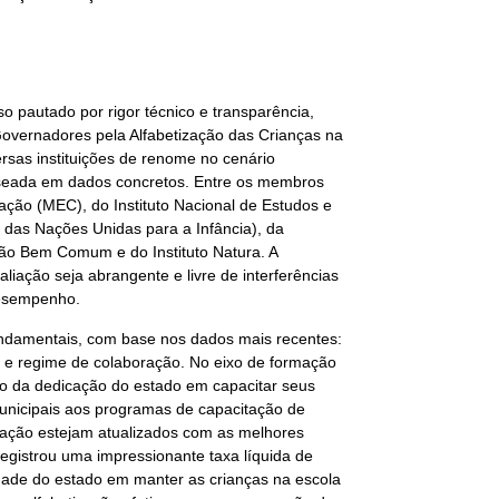
 pautado por rigor técnico e transparência,
vernadores pela Alfabetização das Crianças na
rsas instituições de renome no cenário
baseada em dados concretos. Entre os membros
ação (MEC), do Instituto Nacional de Estudos e
o das Nações Unidas para a Infância), da
o Bem Comum e do Instituto Natura. A
iação seja abrangente e livre de interferências
desempenho.
undamentais, com base nos dados mais recentes:
s e regime de colaboração. No eixo de formação
o da dedicação do estado em capacitar seus
unicipais aos programas de capacitação de
ucação estejam atualizados com as melhores
registrou uma impressionante taxa líquida de
dade do estado em manter as crianças na escola