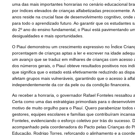
uma das mais importantes honrarias no cenário educacional bra
por índices elevados de crianças alfabetizadas precocemente. A r
anos reside na crucial fase de desenvolvimento cognitivo, onde a
para todo o aprendizado futuro. Ao garantir que os estudantes sai
do 2º ano do ensino fundamental, o Piauí está pavimentando 
desigualdades e mais oportunidades.
O Piauí demonstrou um crescimento expressivo no Índice Criança
porcentagem de crianças aptas a ler e escrever na idade adeq
um avanço que se traduz em milhares de crianças com acesso a
dos números gerais, o Piauí obteve resultados positivos nos in
que significa que o estado está efetivamente reduzindo as dis
afetam grupos mais vulneráveis, garantindo que o acesso à alfa
independentemente da cor da pele ou da condição financeira.
Ao receber a honraria, o governador Rafael Fonteles ressaltou a
Certa como uma das estratégias primordiais para o desenvolvim
motivo de muito orgulho para o Piauí. Quero parabenizar todos o
gestores, equipes escolares e famílias que contribuíram incans
Fonteles, evidenciando o esforço coletivo por trás do sucesso.
acompanhado pela coordenadora do Pacto pelas Crianças do Piau
Educação, Rodrigo Torres, reforçando o alinhamento e a coord