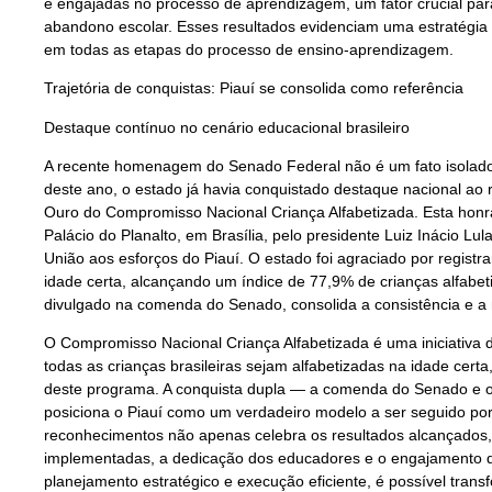
e engajadas no processo de aprendizagem, um fator crucial para
abandono escolar. Esses resultados evidenciam uma estratégia 
em todas as etapas do processo de ensino-aprendizagem.
Trajetória de conquistas: Piauí se consolida como referência
Destaque contínuo no cenário educacional brasileiro
A recente homenagem do Senado Federal não é um fato isolado 
deste ano, o estado já havia conquistado destaque nacional ao 
Ouro do Compromisso Nacional Criança Alfabetizada. Esta honra
Palácio do Planalto, em Brasília, pelo presidente Luiz Inácio Lu
União aos esforços do Piauí. O estado foi agraciado por registr
idade certa, alcançando um índice de 77,9% de crianças alfabet
divulgado na comenda do Senado, consolida a consistência e a 
O Compromisso Nacional Criança Alfabetizada é uma iniciativa 
todas as crianças brasileiras sejam alfabetizadas na idade certa
deste programa. A conquista dupla — a comenda do Senado e o
posiciona o Piauí como um verdadeiro modelo a ser seguido por
reconhecimentos não apenas celebra os resultados alcançados, 
implementadas, a dedicação dos educadores e o engajamento d
planejamento estratégico e execução eficiente, é possível trans