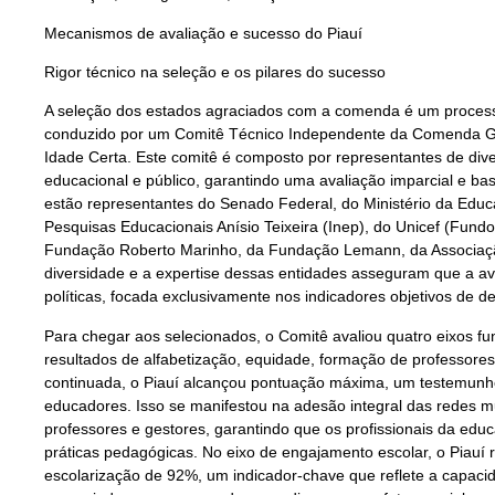
Mecanismos de avaliação e sucesso do Piauí
Rigor técnico na seleção e os pilares do sucesso
A seleção dos estados agraciados com a comenda é um processo
conduzido por um Comitê Técnico Independente da Comenda Go
Idade Certa. Este comitê é composto por representantes de dive
educacional e público, garantindo uma avaliação imparcial e 
estão representantes do Senado Federal, do Ministério da Educ
Pesquisas Educacionais Anísio Teixeira (Inep), do Unicef (Fund
Fundação Roberto Marinho, da Fundação Lemann, da Associaçã
diversidade e a expertise dessas entidades asseguram que a aval
políticas, focada exclusivamente nos indicadores objetivos de 
Para chegar aos selecionados, o Comitê avaliou quatro eixos f
resultados de alfabetização, equidade, formação de professore
continuada, o Piauí alcançou pontuação máxima, um testemunh
educadores. Isso se manifestou na adesão integral das redes m
professores e gestores, garantindo que os profissionais da ed
práticas pedagógicas. No eixo de engajamento escolar, o Piauí 
escolarização de 92%, um indicador-chave que reflete a capaci