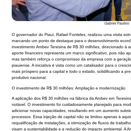
Gabriel Paulino
O governador do Piauí, Rafael Fonteles, realizou uma visita es
marcando um ponto de destaque para o desenvolvimento econôm
investimento Ambev Teresina de R$ 30 milhões, direcionado à a
aporte financeiro representa um marco significativo, pois não a
mas também reforça o compromisso da empresa com a geração
piauiense. A iniciativa é vista como um catalisador para o cresc
mais próspero para a capital e todo o estado, solidificando a pr
produtivo nacional.
O investimento de R$ 30 milhões: Ampliação e modernização
A aplicação dos R$ 30 milhões na fábrica da Ambev em Teresina
notável. O investimento foi cuidadosamente planejado para mode
adicionar novas capacidades, resultando em um aumento substan
processos. Essa injeção de capital não se limitou apenas à aqu
requalificação de instalações, a otimização de fluxos de trabal
visam a sustentabilidade e a redução do impacto ambiental. A