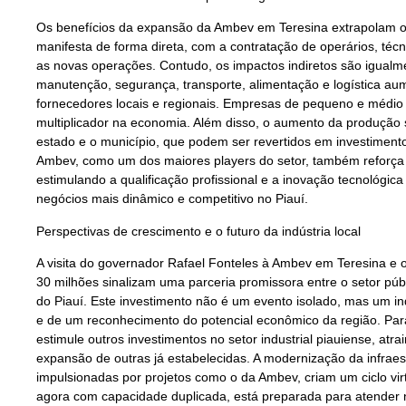
Os benefícios da expansão da Ambev em Teresina extrapolam o
manifesta de forma direta, com a contratação de operários, técn
as novas operações. Contudo, os impactos indiretos são igualme
manutenção, segurança, transporte, alimentação e logística a
fornecedores locais e regionais. Empresas de pequeno e médio 
multiplicador na economia. Além disso, o aumento da produção 
estado e o município, que podem ser revertidos em investimento
Ambev, como um dos maiores players do setor, também reforça 
estimulando a qualificação profissional e a inovação tecnológic
negócios mais dinâmico e competitivo no Piauí.
Perspectivas de crescimento e o futuro da indústria local
A visita do governador Rafael Fonteles à Ambev em Teresina e
30 milhões sinalizam uma parceria promissora entre o setor públ
do Piauí. Este investimento não é um evento isolado, mas um in
e de um reconhecimento do potencial econômico da região. Par
estimule outros investimentos no setor industrial piauiense, at
expansão de outras já estabelecidas. A modernização da infraes
impulsionadas por projetos como o da Ambev, criam um ciclo virt
agora com capacidade duplicada, está preparada para atende