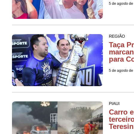
5 de agosto de
REGIÃO
Taça Pr
marcan
para C
5 de agosto de
PIAUI
Carro 
terceir
Teresin