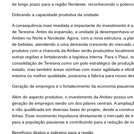
de longo prazo para a região Nordeste, reconhecendo o potenci
Dobrando a capacidade produtiva da unidade
A consequência mais imediata e impactante do investimento é a
de Teresina. Antes da expansão, a unidade já desempenhava um
Ambev no Norte e Nordeste. Agora, com a nova estrutura, a pla
de bebidas, atendendo a uma demanda crescente do mercado co
produtos com a chancela da Ambev serão produzidos localment
outras regiões e fortalecendo a logística interna. Para o Piauí, 
consolidação de Teresina como um polo estratégico de produçã
estado, mas também áreas vizinhas com maior agilidade e efici
mesma ou melhor qualidade, posiciona a fábrica para novos de
Geração de empregos e o fortalecimento da economia piauiens
Além do aspecto produtivo, o investimento da Ambev possui um
geração de empregos sendo um dos pilares centrais. A ampliaç
e não qualificada em diversas fases do projeto, desde a const
linhas. Esse movimento impulsiona diretamente o mercado de tr
para a população piauiense e contribuindo para a redução de i
Benefícios diretos e indiretos para a região