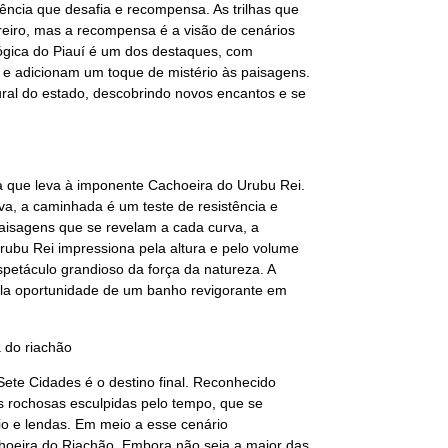
ncia que desafia e recompensa. As trilhas que
eiro, mas a recompensa é a visão de cenários
lógica do Piauí é um dos destaques, com
 e adicionam um toque de mistério às paisagens.
tural do estado, descobrindo novos encantos e se
ora que leva à imponente Cachoeira do Urubu Rei.
a, a caminhada é um teste de resistência e
paisagens que se revelam a cada curva, a
bu Rei impressiona pela altura e pelo volume
etáculo grandioso da força da natureza. A
ela oportunidade de um banho revigorante em
a do riachão
ete Cidades é o destino final. Reconhecido
s rochosas esculpidas pelo tempo, que se
io e lendas. Em meio a esse cenário
choeira do Riachão. Embora não seja a maior das