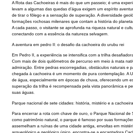
A Rota das Cachoeiras é mais do que um passeio; é uma experiê
levam a algumas das quedas d’água exigem um espírito aventur
de tirar o fôlego e a sensação de superação. A diversidade geo
formações rochosas milenares que contam a história do planeta
A cada passo, o visitante se aprofunda na riqueza natural e cul
conectando com a essência da natureza selvagem.
A aventura em pedro II: o desafio da cachoeira do urubu rei
Em Pedro II, a experiência se intensifica com a trilha desafiad
Com mais de dois quilômetros de percurso em meio à mata nativ
admiração. Entre pedras escorregadias, obstáculos naturais e 
chegada à cachoeira é um momento de pura contemplação. A Uru
de água, especialmente em épocas de chuva, oferecendo um esp
superação da trilha é recompensada pela vista panorâmica e p
suas águas.
Parque nacional de sete cidades: história, mistério e a cachoeir
Para encerrar a rota com chave de ouro, o Parque Nacional de S
como patrimônio natural, o parque é famoso por suas formaçõe
assemelham a ruínas de uma cidade antiga, envoltas em mistér
arqueológico e geológico único, encontra-se a encantadora Ca