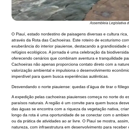
Assembleia Legislativa d
O Piauí, estado nordestino de paisagens diversas e cultura rica
através da Rota das Cachoeiras. Este roteiro de ecoturismo con
exuberância do interior piauiense, destacando a grandiosidade
refúgios ecológicos. A jornada é uma celebração da biodiversidad
oferecendo cenários que combinam aventura e tranquilidade par
Cachoeiras não apenas proporciona contato direto com a natu
valorização ambiental e impulsiona o desenvolvimento econômic
imperdível para quem busca experiências autênticas.
Desvendando o norte piauiense: quedas d’água de tirar o fôlego
A expedição pelas cachoeiras piauienses começa no norte do 
paraísos naturais. A região é um convite para quem busca desv
das águas se encontra com a riqueza da vegetação nativa, cria
longo da rota é uma oportunidade de se conectar com o ambient
ou da prática de atividades ao ar livre. O Piauí se mostra, ass
natureza, com infraestrutura em desenvolvimento para receber 