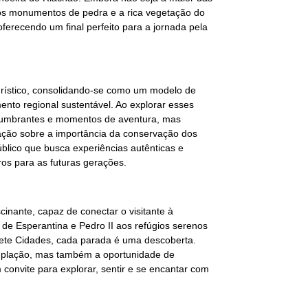
 os monumentos de pedra e a rica vegetação do
erecendo um final perfeito para a jornada pela
urístico, consolidando-se como um modelo de
ento regional sustentável. Ao explorar esses
slumbrantes e momentos de aventura, mas
ação sobre a importância da conservação dos
úblico que busca experiências autênticas e
os para as futuras gerações.
inante, capaz de conectar o visitante à
de Esperantina e Pedro II aos refúgios serenos
Sete Cidades, cada parada é uma descoberta.
emplação, mas também a oportunidade de
convite para explorar, sentir e se encantar com