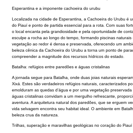
Esperantina e a imponente cachoeira do urubu
Localizada na cidade de Esperantina, a Cachoeira do Urubu é u
do Piauí e ponto de partida essencial para a rota. Com suas f
o local encanta pela grandiosidade e pela oportunidade de conta
esculpe a rocha ao longo do tempo, formando piscinas naturais
vegetação ao redor é densa e preservada, oferecendo um ambie
beleza cênica da Cachoeira do Urubu a torna um ponto de para
compreender a magnitude dos recursos hídricos do estado.
Batalha: refúgios entre paredões e águas cristalinas
A jornada segue para Batalha, onde duas joias naturais esperam
Xixá. Estes são verdadeiros refúgios naturais, caracterizados 
emolduram as quedas d’água e por uma vegetação preservada que
águas cristalinas convidam a um mergulho refrescante, propor
aventura. A arquitetura natural dos paredões, que se erguem ver
vida selvagem encontra seu habitat ideal. O ambiente em Batal
beleza crua da natureza.
Trilhas, superação e maravilhas geológicas no coração do Piauí