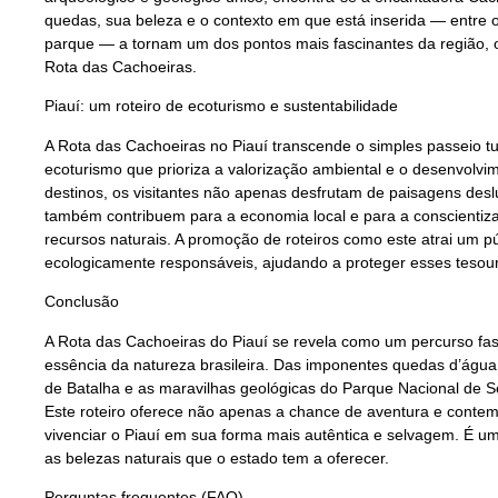
quedas, sua beleza e o contexto em que está inserida — entre
parque — a tornam um dos pontos mais fascinantes da região, of
Rota das Cachoeiras.
Piauí: um roteiro de ecoturismo e sustentabilidade
A Rota das Cachoeiras no Piauí transcende o simples passeio t
ecoturismo que prioriza a valorização ambiental e o desenvolvim
destinos, os visitantes não apenas desfrutam de paisagens de
também contribuem para a economia local e para a conscientiz
recursos naturais. A promoção de roteiros como este atrai um p
ecologicamente responsáveis, ajudando a proteger esses tesour
Conclusão
A Rota das Cachoeiras do Piauí se revela como um percurso fasc
essência da natureza brasileira. Das imponentes quedas d’água 
de Batalha e as maravilhas geológicas do Parque Nacional de 
Este roteiro oferece não apenas a chance de aventura e cont
vivenciar o Piauí em sua forma mais autêntica e selvagem. É um 
as belezas naturais que o estado tem a oferecer.
Perguntas frequentes (FAQ)