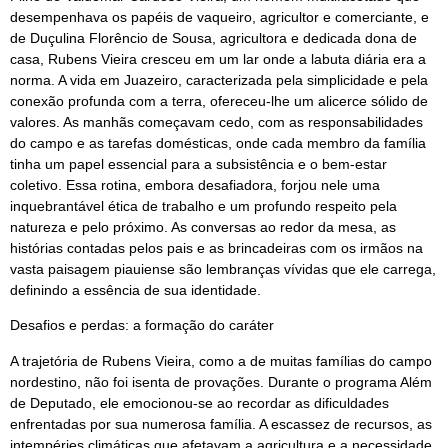
desempenhava os papéis de vaqueiro, agricultor e comerciante, e
de Duçulina Florêncio de Sousa, agricultora e dedicada dona de
casa, Rubens Vieira cresceu em um lar onde a labuta diária era a
norma. A vida em Juazeiro, caracterizada pela simplicidade e pela
conexão profunda com a terra, ofereceu-lhe um alicerce sólido de
valores. As manhãs começavam cedo, com as responsabilidades
do campo e as tarefas domésticas, onde cada membro da família
tinha um papel essencial para a subsistência e o bem-estar
coletivo. Essa rotina, embora desafiadora, forjou nele uma
inquebrantável ética de trabalho e um profundo respeito pela
natureza e pelo próximo. As conversas ao redor da mesa, as
histórias contadas pelos pais e as brincadeiras com os irmãos na
vasta paisagem piauiense são lembranças vívidas que ele carrega,
definindo a essência de sua identidade.
Desafios e perdas: a formação do caráter
A trajetória de Rubens Vieira, como a de muitas famílias do campo
nordestino, não foi isenta de provações. Durante o programa Além
de Deputado, ele emocionou-se ao recordar as dificuldades
enfrentadas por sua numerosa família. A escassez de recursos, as
intempéries climáticas que afetavam a agricultura e a necessidade