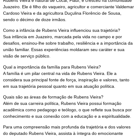
Rubens Vieira é natural de Cocal, Piauí, e cresceu na comunidade
Juazeiro. Ele é filho do vaqueiro, agricultor e comerciante Valdemar
Cardoso Vieira e da agricultora Duçulina Florêncio de Sousa,
sendo o décimo de doze irmãos.
Como a infância de Rubens Vieira influenciou sua trajetória?
Sua infância em Juazeiro, marcada pela vida no campo e por
desafios, ensinou-lhe sobre trabalho, resiliência e a importância da
união familiar. Essas experiências moldaram seu caráter e sua
visão de serviço público.
Qual a importância da família para Rubens Vieira?
A família é um pilar central na vida de Rubens Vieira. Ele a
considera sua principal fonte de força, inspiração e valores, tanto
em sua trajetória pessoal quanto em sua atuação política.
Quais são as áreas de formação de Rubens Vieira?
Além de sua carreira política, Rubens Vieira possui formação
acadêmica como pedagogo e teólogo, o que reflete sua busca por
conhecimento e sua conexão com a educação e a espiritualidade.
Para uma compreensão mais profunda da trajetória e dos valores
do deputado Rubens Vieira, assista à íntegra do emocionante