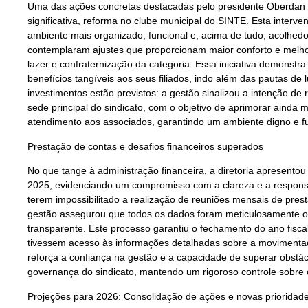
Uma das ações concretas destacadas pelo presidente Oberdan S
significativa, reforma no clube municipal do SINTE. Esta inter
ambiente mais organizado, funcional e, acima de tudo, acolhed
contemplaram ajustes que proporcionam maior conforto e melh
lazer e confraternização da categoria. Essa iniciativa demonstr
benefícios tangíveis aos seus filiados, indo além das pautas de l
investimentos estão previstos: a gestão sinalizou a intenção de
sede principal do sindicato, com o objetivo de aprimorar ainda m
atendimento aos associados, garantindo um ambiente digno e fun
Prestação de contas e desafios financeiros superados
No que tange à administração financeira, a diretoria apresentou
2025, evidenciando um compromisso com a clareza e a responsab
terem impossibilitado a realização de reuniões mensais de pre
gestão assegurou que todos os dados foram meticulosamente o
transparente. Este processo garantiu o fechamento do ano fiscal 
tivessem acesso às informações detalhadas sobre a movimenta
reforça a confiança na gestão e a capacidade de superar obstá
governança do sindicato, mantendo um rigoroso controle sobre 
Projeções para 2026: Consolidação de ações e novas prioridad