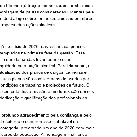
de Floriano já traçou metas claras e ambiciosas
abordagem de pautas consideradas urgentes pela
o do diálogo sobre temas cruciais são os pilares
 impacto das ações sindicais.
já no início de 2026, das visitas aos poucos
ntemplados na primeira fase da gestão. Essa
ham suas demandas levantadas e suas
quidade na atuação sindical. Paralelamente, e
atualização dos planos de cargos, carreiras e
 atuais planos são considerados defasados por
ondições de trabalho e projeções de futuro. O
ias competentes a revisão e modernização desses
edicação e qualificação dos profissionais da
u profundo agradecimento pela confiança e pelo
Ele reiterou o compromisso inabalável da
a categoria, projetando um ano de 2026 com mais
rvidores da educação. A mensagem final foi de