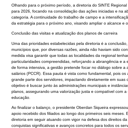
Olhando para o próximo período, a diretoria do SINTE Regional 
para 2026, focando na consolidação das ações iniciadas e na 
categoria. A continuidade do trabalho de campo e a intensificaçã
da estratégia para o próximo ano, visando ampliar o alcance e o
Conclusão das visitas e atualização dos planos de carreira
Uma das prioridades estabelecidas pela diretoria é a conclusão, 
municípios que, por diversas razões, ainda não haviam sido co
medida visa garantir que todas as localidades da regional ten
particularidades compreendidas, reforçando a abrangência e a e
de forma intensiva, a gestão pretende focar no diálogo sobre a 
salários (PCCR). Essa pauta é vista como fundamental, pois os
grande parte dos servidores, impactando diretamente em suas c
objetivo é buscar junto às administrações municipais e instânc
planos, assegurando uma valorização justa e compatível com a d
educação.
Ao finalizar o balanço, o presidente Oberdan Siqueira expresso
apoio recebido dos filiados ao longo dos primeiros seis meses. 
diretoria em seguir atuando com vigor na defesa dos direitos d
conquistas significativas e avanços concretos para todos os se