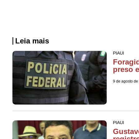
Leia mais
PIAUI
Foragi
preso 
9 de agosto de
PIAUI
Gustav
regist