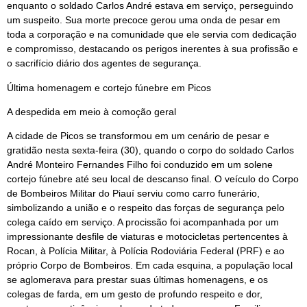
enquanto o soldado Carlos André estava em serviço, perseguindo
um suspeito. Sua morte precoce gerou uma onda de pesar em
toda a corporação e na comunidade que ele servia com dedicação
e compromisso, destacando os perigos inerentes à sua profissão e
o sacrifício diário dos agentes de segurança.
Última homenagem e cortejo fúnebre em Picos
A despedida em meio à comoção geral
A cidade de Picos se transformou em um cenário de pesar e
gratidão nesta sexta-feira (30), quando o corpo do soldado Carlos
André Monteiro Fernandes Filho foi conduzido em um solene
cortejo fúnebre até seu local de descanso final. O veículo do Corpo
de Bombeiros Militar do Piauí serviu como carro funerário,
simbolizando a união e o respeito das forças de segurança pelo
colega caído em serviço. A procissão foi acompanhada por um
impressionante desfile de viaturas e motocicletas pertencentes à
Rocan, à Polícia Militar, à Polícia Rodoviária Federal (PRF) e ao
próprio Corpo de Bombeiros. Em cada esquina, a população local
se aglomerava para prestar suas últimas homenagens, e os
colegas de farda, em um gesto de profundo respeito e dor,