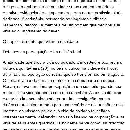
prestaram continência ao longo de todo o percurso. Familiares,
amigos e membros da comunidade se uniram em um adeus
emotivo, evidenciando o impacto da perda de um profissional tão
dedicado. A cerimônia, permeada por lágrimas e silêncio
respeitoso, reforçou a memória de um homem que dedicou sua
vida ao cumprimento do dever.
O trágico acidente que vitimou o soldado
Detalhes da perseguição e da colisão fatal
A fatalidade que tirou a vida do soldado Carlos André ocorreu na
noite da quinta-feira (29), no bairro Junco, na cidade de Picos,
durante uma operação de rotina que se transformou em tragédia.
O policial, atuando em sua motocicleta como parte da equipe
Rocan, estava em plena perseguição a um suspeito quando sua
moto colidiu violentamente com um caminhão. As circunstâncias
exatas do impacto ainda são parte da investigação, mas a
dinâmica preliminar aponta para um cenário de alta tensão e risco
inerente às missões policiais. A vida do soldado foi ceifada
instantaneamente, deixando um vazio imenso na corporação e na
vida de seus entes queridos. O incidente serve como um doloroso
lembrete dos perigos enfrentados diariamente pelos agentes de