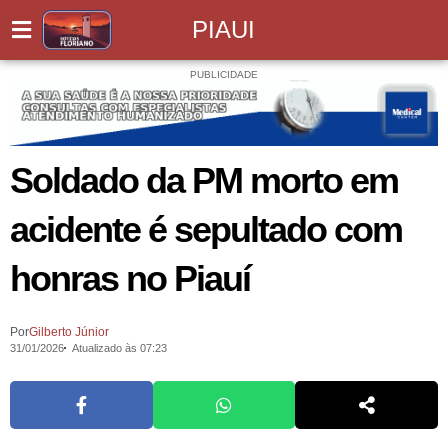
PIAUI
PUBLICIDADE
Soldado da PM morto em
acidente é sepultado com
honras no Piauí
Por
Gilberto Júnior
31/01/2026
Atualizado às 07:23