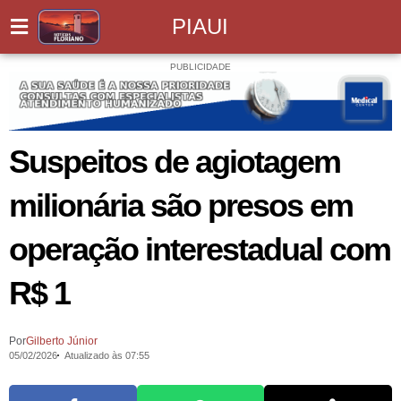
PIAUI
PUBLICIDADE
Suspeitos de agiotagem
milionária são presos em
operação interestadual com
R$ 1
Por
Gilberto Júnior
05/02/2026
Atualizado às 07:55