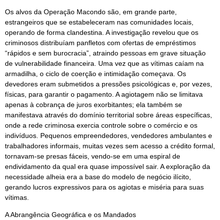
Os alvos da Operação Macondo são, em grande parte,
estrangeiros que se estabeleceram nas comunidades locais,
operando de forma clandestina. A investigação revelou que os
criminosos distribuíam panfletos com ofertas de empréstimos
“rápidos e sem burocracia”, atraindo pessoas em grave situação
de vulnerabilidade financeira. Uma vez que as vítimas caíam na
armadilha, o ciclo de coerção e intimidação começava. Os
devedores eram submetidos a pressões psicológicas e, por vezes,
físicas, para garantir o pagamento. A agiotagem não se limitava
apenas à cobrança de juros exorbitantes; ela também se
manifestava através do domínio territorial sobre áreas específicas,
onde a rede criminosa exercia controle sobre o comércio e os
indivíduos. Pequenos empreendedores, vendedores ambulantes e
trabalhadores informais, muitas vezes sem acesso a crédito formal,
tornavam-se presas fáceis, vendo-se em uma espiral de
endividamento da qual era quase impossível sair. A exploração da
necessidade alheia era a base do modelo de negócio ilícito,
gerando lucros expressivos para os agiotas e miséria para suas
vítimas.
A Abrangência Geográfica e os Mandados