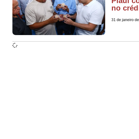
Piauí c
no créd
31 de janeiro d