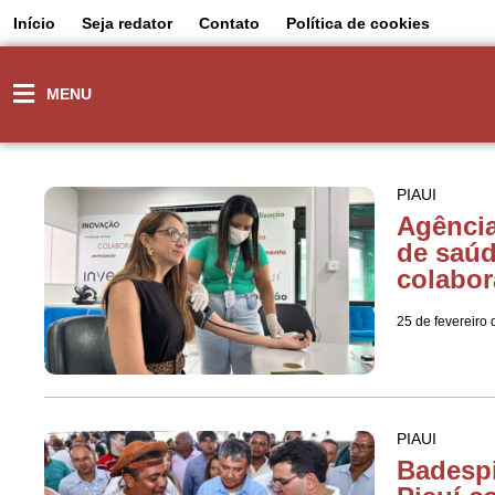
Início
Seja redator
Contato
Política de cookies
MENU
PIAUI
Agência
de saúd
colabor
25 de fevereiro
PIAUI
Badesp