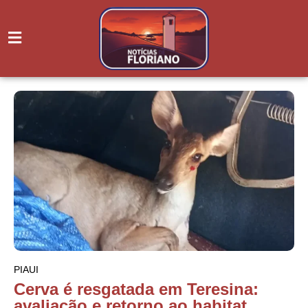
PIAUI
Cerva é resgatada em Teresina:
avaliação e retorno ao habitat