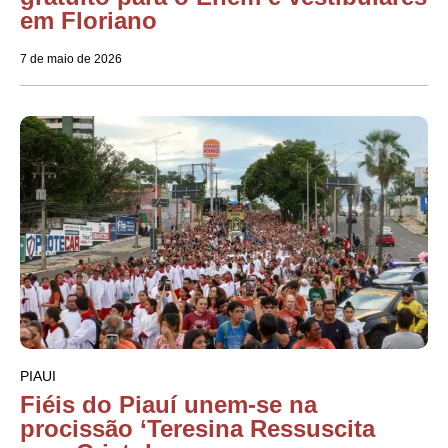
em Floriano
7 de maio de 2026
PIAUI
Fiéis do Piauí unem-se na
procissão ‘Teresina Ressuscita