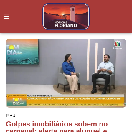
PIAUI
Golpes imobiliários sobem no
carnaval: alerta para aluguel e