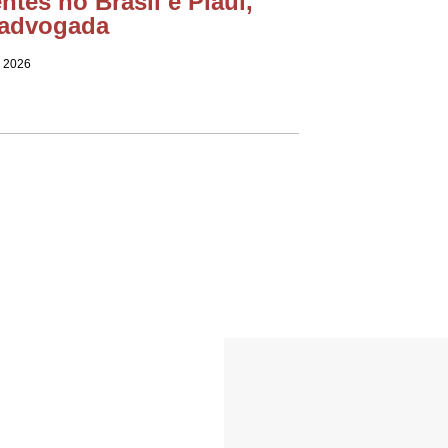
ntes no Brasil e Piauí,
 advogada
e 2026