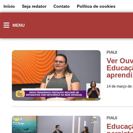
Início
Seja redator
Contato
Política de cookies
MENU
PIAUI
Ver Ouv
Educaçã
aprendi
14 de março de
PIAUI
Educaçã