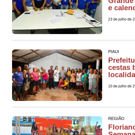
Grande 
e calen
23 de julho de 
PIAUI
Prefeit
cestas 
localid
10 de julho de 
REGIÃO
Florian
Semana 