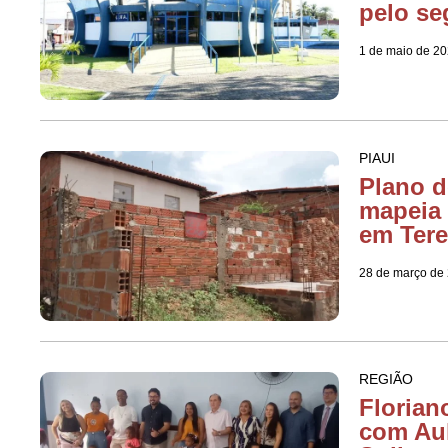
pelo s
1 de maio de 2
PIAUI
Plano d
mapeia 
em Tere
28 de março de
REGIÃO
Floriano
com Aul