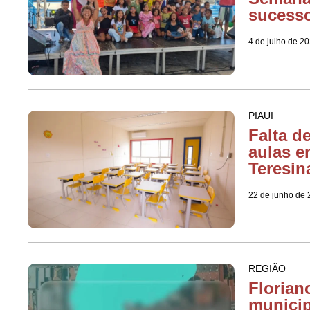
sucesso
4 de julho de 2
PIAUI
Falta d
aulas e
Teresin
22 de junho de
REGIÃO
Florian
municip