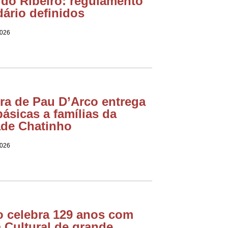
do Ribeiro: regulamento
dário definidos
2026
ura de Pau D’Arco entrega
básicas a famílias da
ade Chatinho
2026
o celebra 129 anos com
Cultural de grande