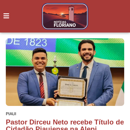
PIAUI
Pastor Dirceu Neto recebe Título de
Cidadão Piauiense na Alepi