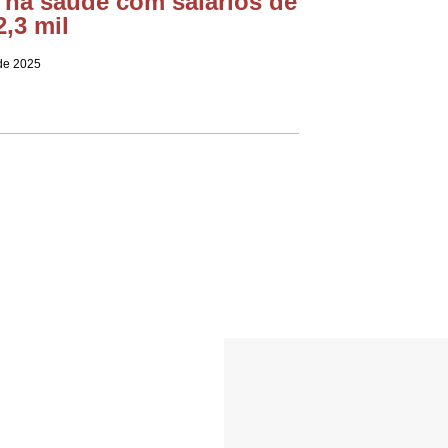
 na saúde com salários de
2,3 mil
de 2025