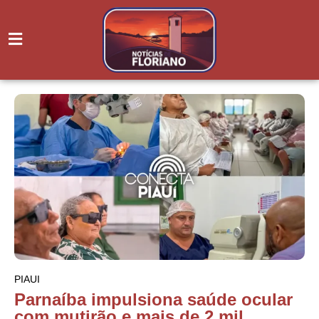
PIAUI
Parnaíba impulsiona saúde ocular
com mutirão e mais de 2 mil