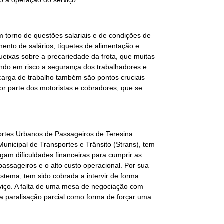
o a operação do serviço.
em torno de questões salariais e de condições de
ento de salários, tíquetes de alimentação e
queixas sobre a precariedade da frota, que muitas
ndo em risco a segurança dos trabalhadores e
ecarga de trabalho também são pontos cruciais
or parte dos motoristas e cobradores, que se
portes Urbanos de Passageiros de Teresina
unicipal de Transportes e Trânsito (Strans), tem
am dificuldades financeiras para cumprir as
ssageiros e o alto custo operacional. Por sua
sistema, tem sido cobrada a intervir de forma
erviço. A falta de uma mesa de negociação com
la paralisação parcial como forma de forçar uma