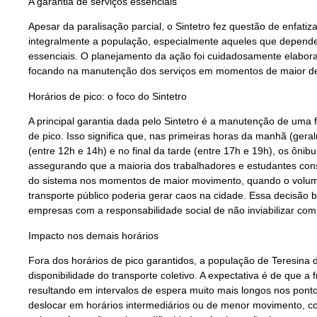
A garantia de serviços essenciais
Apesar da paralisação parcial, o Sintetro fez questão de enfatiz
integralmente a população, especialmente aqueles que dependem
essenciais. O planejamento da ação foi cuidadosamente elabora
focando na manutenção dos serviços em momentos de maior 
Horários de pico: o foco do Sintetro
A principal garantia dada pelo Sintetro é a manutenção de uma f
de pico. Isso significa que, nas primeiras horas da manhã (gera
(entre 12h e 14h) e no final da tarde (entre 17h e 19h), os ôni
assegurando que a maioria dos trabalhadores e estudantes consi
do sistema nos momentos de maior movimento, quando o volume 
transporte público poderia gerar caos na cidade. Essa decisão b
empresas com a responsabilidade social de não inviabilizar com
Impacto nos demais horários
Fora dos horários de pico garantidos, a população de Teresina d
disponibilidade do transporte coletivo. A expectativa é de que a
resultando em intervalos de espera muito mais longos nos pont
deslocar em horários intermediários ou de menor movimento, co