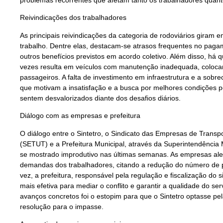
problemas recorrentes que afetam tanto os trabalhadores quant
Reivindicações dos trabalhadores
As principais reivindicações da categoria de rodoviários giram 
trabalho. Dentre elas, destacam-se atrasos frequentes no pagam
outros benefícios previstos em acordo coletivo. Além disso, há 
vezes resulta em veículos com manutenção inadequada, coloca
passageiros. A falta de investimento em infraestrutura e a sobr
que motivam a insatisfação e a busca por melhores condições p
sentem desvalorizados diante dos desafios diários.
Diálogo com as empresas e prefeitura
O diálogo entre o Sintetro, o Sindicato das Empresas de Trans
(SETUT) e a Prefeitura Municipal, através da Superintendência M
se mostrado improdutivo nas últimas semanas. As empresas aleg
demandas dos trabalhadores, citando a redução do número de pa
vez, a prefeitura, responsável pela regulação e fiscalização do 
mais efetiva para mediar o conflito e garantir a qualidade do s
avanços concretos foi o estopim para que o Sintetro optasse pe
resolução para o impasse.