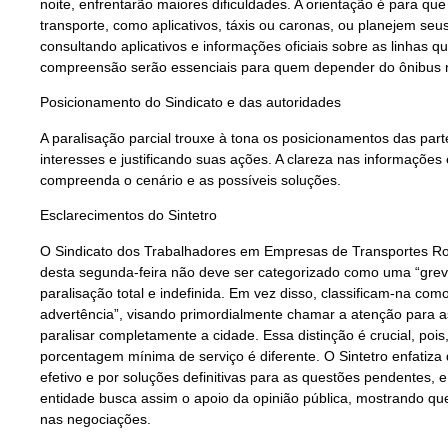
noite, enfrentarão maiores dificuldades. A orientação é para qu
transporte, como aplicativos, táxis ou caronas, ou planejem seu
consultando aplicativos e informações oficiais sobre as linhas 
compreensão serão essenciais para quem depender do ônibus 
Posicionamento do Sindicato e das autoridades
A paralisação parcial trouxe à tona os posicionamentos das pa
interesses e justificando suas ações. A clareza nas informaçõe
compreenda o cenário e as possíveis soluções.
Esclarecimentos do Sintetro
O Sindicato dos Trabalhadores em Empresas de Transportes Rod
desta segunda-feira não deve ser categorizado como uma “greve”
paralisação total e indefinida. Em vez disso, classificam-na com
advertência”, visando primordialmente chamar a atenção para
paralisar completamente a cidade. Essa distinção é crucial, poi
porcentagem mínima de serviço é diferente. O Sintetro enfatiza 
efetivo e por soluções definitivas para as questões pendentes, 
entidade busca assim o apoio da opinião pública, mostrando que
nas negociações.