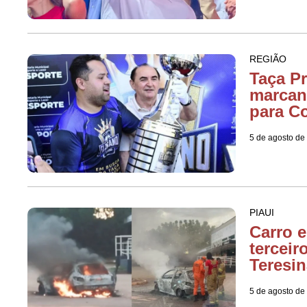
REGIÃO
Taça Pr
marcan
para C
5 de agosto de
PIAUI
Carro 
terceir
Teresin
5 de agosto de