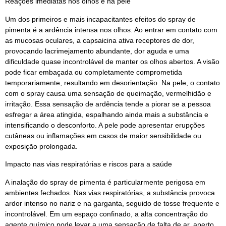
Reações imediatas nos olhos e na pele
Um dos primeiros e mais incapacitantes efeitos do spray de
pimenta é a ardência intensa nos olhos. Ao entrar em contato com
as mucosas oculares, a capsaicina ativa receptores de dor,
provocando lacrimejamento abundante, dor aguda e uma
dificuldade quase incontrolável de manter os olhos abertos. A visão
pode ficar embaçada ou completamente comprometida
temporariamente, resultando em desorientação. Na pele, o contato
com o spray causa uma sensação de queimação, vermelhidão e
irritação. Essa sensação de ardência tende a piorar se a pessoa
esfregar a área atingida, espalhando ainda mais a substância e
intensificando o desconforto. A pele pode apresentar erupções
cutâneas ou inflamações em casos de maior sensibilidade ou
exposição prolongada.
Impacto nas vias respiratórias e riscos para a saúde
A inalação do spray de pimenta é particularmente perigosa em
ambientes fechados. Nas vias respiratórias, a substância provoca
ardor intenso no nariz e na garganta, seguido de tosse frequente e
incontrolável. Em um espaço confinado, a alta concentração do
agente químico pode levar a uma sensação de falta de ar, aperto