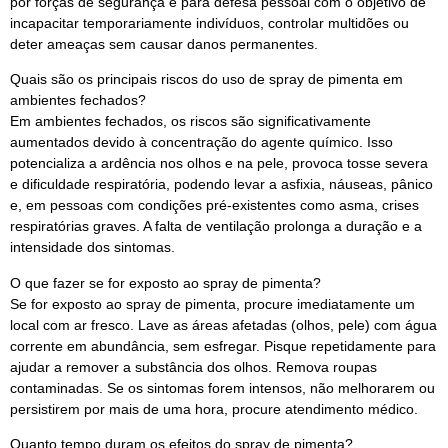
por forças de segurança e para defesa pessoal com o objetivo de
incapacitar temporariamente indivíduos, controlar multidões ou
deter ameaças sem causar danos permanentes.
Quais são os principais riscos do uso de spray de pimenta em
ambientes fechados?
Em ambientes fechados, os riscos são significativamente
aumentados devido à concentração do agente químico. Isso
potencializa a ardência nos olhos e na pele, provoca tosse severa
e dificuldade respiratória, podendo levar a asfixia, náuseas, pânico
e, em pessoas com condições pré-existentes como asma, crises
respiratórias graves. A falta de ventilação prolonga a duração e a
intensidade dos sintomas.
O que fazer se for exposto ao spray de pimenta?
Se for exposto ao spray de pimenta, procure imediatamente um
local com ar fresco. Lave as áreas afetadas (olhos, pele) com água
corrente em abundância, sem esfregar. Pisque repetidamente para
ajudar a remover a substância dos olhos. Remova roupas
contaminadas. Se os sintomas forem intensos, não melhorarem ou
persistirem por mais de uma hora, procure atendimento médico.
Quanto tempo duram os efeitos do spray de pimenta?