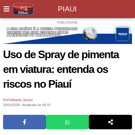
PIAUI
PUBLICIDADE
Uso de Spray de pimenta
em viatura: entenda os
riscos no Piauí
Por
Gilberto Júnior
20/01/2026
Atualizado às 08:33