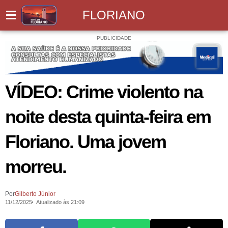
FLORIANO
PUBLICIDADE
VÍDEO: Crime violento na
noite desta quinta-feira em
Floriano. Uma jovem
morreu.
Por
Gilberto Júnior
11/12/2025
Atualizado às 21:09