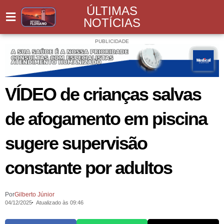
ÚLTIMAS
NOTÍCIAS
PUBLICIDADE
VÍDEO de crianças salvas
de afogamento em piscina
sugere supervisão
constante por adultos
Por
Gilberto Júnior
04/12/2025
Atualizado às 09:46