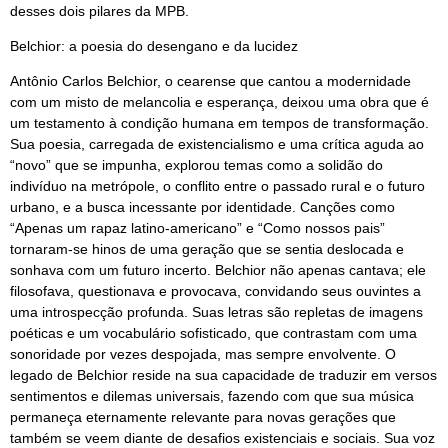
desses dois pilares da MPB.
Belchior: a poesia do desengano e da lucidez
Antônio Carlos Belchior, o cearense que cantou a modernidade
com um misto de melancolia e esperança, deixou uma obra que é
um testamento à condição humana em tempos de transformação.
Sua poesia, carregada de existencialismo e uma crítica aguda ao
“novo” que se impunha, explorou temas como a solidão do
indivíduo na metrópole, o conflito entre o passado rural e o futuro
urbano, e a busca incessante por identidade. Canções como
“Apenas um rapaz latino-americano” e “Como nossos pais”
tornaram-se hinos de uma geração que se sentia deslocada e
sonhava com um futuro incerto. Belchior não apenas cantava; ele
filosofava, questionava e provocava, convidando seus ouvintes a
uma introspecção profunda. Suas letras são repletas de imagens
poéticas e um vocabulário sofisticado, que contrastam com uma
sonoridade por vezes despojada, mas sempre envolvente. O
legado de Belchior reside na sua capacidade de traduzir em versos
sentimentos e dilemas universais, fazendo com que sua música
permaneça eternamente relevante para novas gerações que
também se veem diante de desafios existenciais e sociais. Sua voz