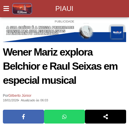
PIAUI
PUBLICIDADE
Wener Mariz explora
Belchior e Raul Seixas em
especial musical
Por
Gilberto Júnior
18/01/2026
Atualizado às 06:03