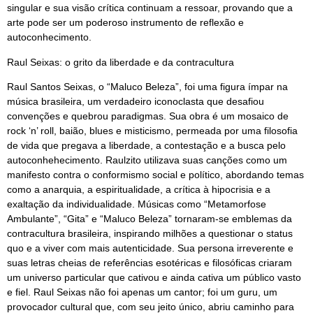
singular e sua visão crítica continuam a ressoar, provando que a
arte pode ser um poderoso instrumento de reflexão e
autoconhecimento.
Raul Seixas: o grito da liberdade e da contracultura
Raul Santos Seixas, o “Maluco Beleza”, foi uma figura ímpar na
música brasileira, um verdadeiro iconoclasta que desafiou
convenções e quebrou paradigmas. Sua obra é um mosaico de
rock ‘n’ roll, baião, blues e misticismo, permeada por uma filosofia
de vida que pregava a liberdade, a contestação e a busca pelo
autoconhehecimento. Raulzito utilizava suas canções como um
manifesto contra o conformismo social e político, abordando temas
como a anarquia, a espiritualidade, a crítica à hipocrisia e a
exaltação da individualidade. Músicas como “Metamorfose
Ambulante”, “Gita” e “Maluco Beleza” tornaram-se emblemas da
contracultura brasileira, inspirando milhões a questionar o status
quo e a viver com mais autenticidade. Sua persona irreverente e
suas letras cheias de referências esotéricas e filosóficas criaram
um universo particular que cativou e ainda cativa um público vasto
e fiel. Raul Seixas não foi apenas um cantor; foi um guru, um
provocador cultural que, com seu jeito único, abriu caminho para