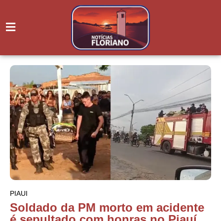
PIAUI
Soldado da PM morto em acidente
é sepultado com honras no Piauí