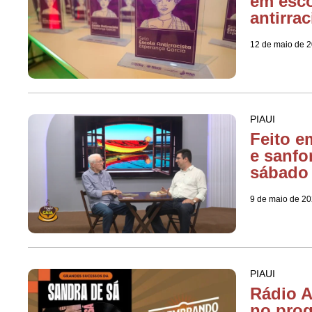
em esc
antirrac
12 de maio de 
PIAUI
Feito e
e sanfo
sábado
9 de maio de 2
PIAUI
Rádio A
no pro