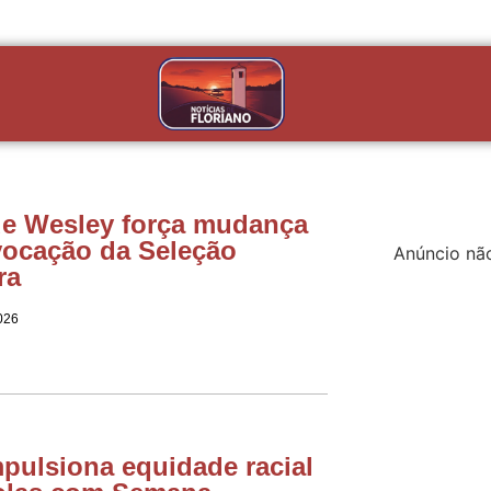
de Wesley força mudança
ocação da Seleção
Anúncio nã
ra
026
mpulsiona equidade racial