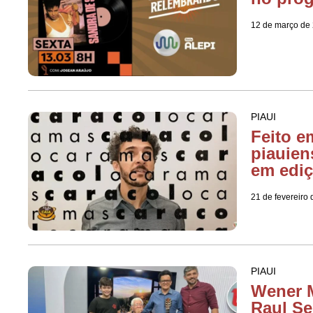
12 de março de
PIAUI
Feito e
piauie
em edi
21 de fevereiro
PIAUI
Wener M
Raul Se