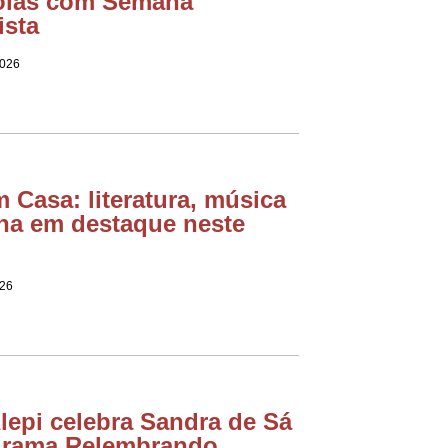
olas com Semana
ista
2026
m Casa: literatura, música
na em destaque neste
026
lepi celebra Sandra de Sá
grama Relembrando