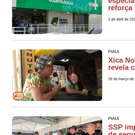
especia
reforça
2 de abril de 20
PIAUI
Xica No
revela 
26 de março de
PIAUI
SSP imp
de segu