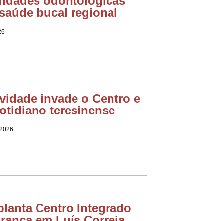
lidades odontológicas
 saúde bucal regional
26
vidade invade o Centro e
cotidiano teresinense
 2026
lanta Centro Integrado
rança em Luís Correia