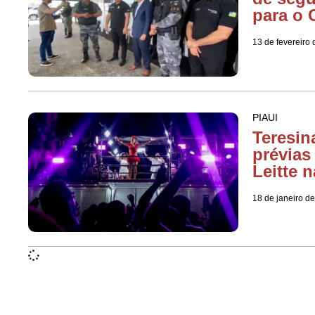
para o 
13 de fevereiro
PIAUI
Teresin
prévias
Leitte 
18 de janeiro d