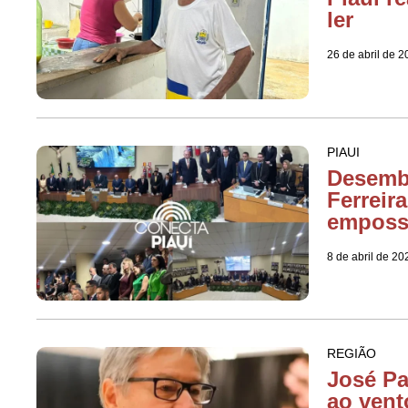
ler
26 de abril de 
PIAUI
Desemb
Ferreir
emposs
8 de abril de 20
REGIÃO
José Pa
ao vent