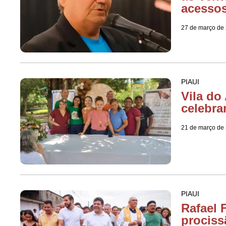
acesso
27 de março de
PIAUI
Vila do
celebra
21 de março de
PIAUI
Rafael 
prociss