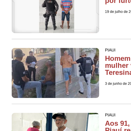
por fur
19 de julho de 
PIAUI
Homem 
mulher 
Teresin
3 de junho de 2
PIAUI
Aos 91,
Piauí r