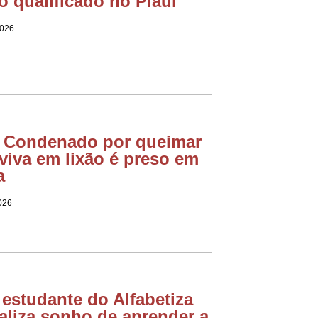
to qualificado no Piauí
2026
Condenado por queimar
viva em lixão é preso em
a
026
 estudante do Alfabetiza
ealiza sonho de aprender a