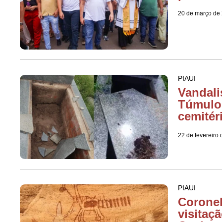
20 de março de
PIAUI
Vandali
Túmulo
cemitér
22 de fevereiro
PIAUI
Coronel
visitaç