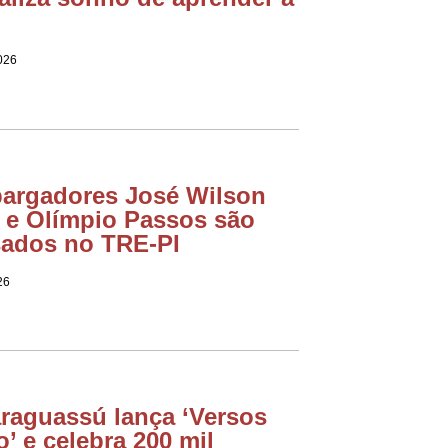
2026
argadores José Wilson
a e Olímpio Passos são
ados no TRE-PI
26
raguassú lança ‘Versos
o’ e celebra 200 mil