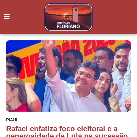
PIAUI
Rafael enfatiza foco eleitoral e a
generosidade de Lula na sucessão